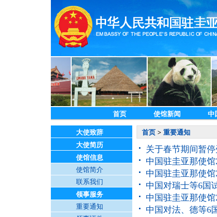
首页
使馆新闻
中
大使致辞
首页
>
重要通知
大使简历
关于春节期间暂停
使馆信息
中国驻圭亚那使馆2
使馆简介
中国驻圭亚那使馆2
联系我们
中国对瑞士等6国
领事服务
中国驻圭亚那使馆2
重要通知
中国对法、德等6