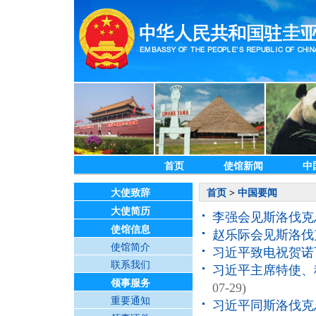
首页
使馆新闻
中
大使致辞
首页
>
中国要闻
大使简历
李强会见斯洛伐克
使馆信息
赵乐际会见斯洛伐
使馆简介
习近平致电祝贺诺
联系我们
习近平主席特使、
领事服务
07-29)
重要通知
习近平同斯洛伐克