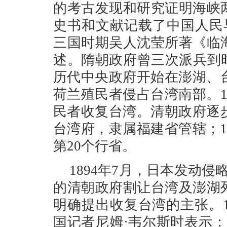
的考古发现和研究证明海峡
史书和文献记载了中国人民
三国时期吴人沈莹所著《临
述。隋朝政府曾三次派兵到
历代中央政府开始在澎湖、台
荷兰殖民者侵占台湾南部。1
民者收复台湾。清朝政府逐步
台湾府，隶属福建省管辖；1
第20个行省。
1894年7月，日本发动
的清朝政府割让台湾及澎湖
明确提出收复台湾的主张。1
国记者尼姆·韦尔斯时表示