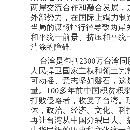
两岸交流合作和融合发展，加
外部势力，在国际上竭力制造
当局的谋“独”行径导致两
和平统一前景、挤压和平统
清除的障碍。
台湾是包括2300万台湾
人民捍卫国家主权和领土完
可动摇、意志坚如磐石，这
量。100多年前中国积贫积
打败侵略者，收复了台湾。
体，政治、经济、文化、科
再让台湾从中国分裂出去。