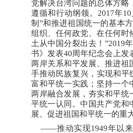
党解决台湾问题的总体方略
遵循和行动纲领。2017年
制”和推进祖国统一的基本
组织、任何政党、在任何时
土从中国分裂出去！”201
书》发表40周年纪念会上
两岸关系和平发展、推进祖
手推动民族复兴，实现和平
富和平统一实践；坚持一个
两岸融合发展，夯实和平统
平统一认同。中国共产党和
展、促进祖国和平统一的重
——推动实现1949年