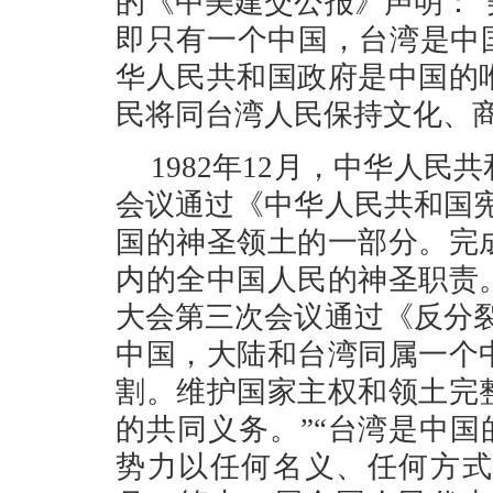
的《中美建交公报》声明：
即只有一个中国，台湾是中
华人民共和国政府是中国的
民将同台湾人民保持文化、商
1982年12月，中华人
会议通过《中华人民共和国
国的神圣领土的一部分。完
内的全中国人民的神圣职责。
大会第三次会议通过《反分
中国，大陆和台湾同属一个
割。维护国家主权和领土完
的共同义务。”“台湾是中国
势力以任何名义、任何方式把