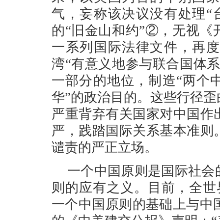
气，妄称该决议没有处理“
的“旧金山和约”②，无视
一系列国际法律文件，再度
湾“有意义地参与联合国体
一部分的地位，制造“两个中
华”的政治目的。这些行径歪
严重背弃有关国家对中国作
严，践踏国际关系基本准则
谴责的严正立场。
一个中国原则是国际社会
则的应有之义。目前，全世
一个中国原则的基础上与中国