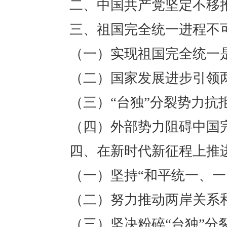
二、中国共产党坚定不移
三、祖国完全统一进程不
（一）实现祖国完全统一
（二）国家发展进步引领
（三）“台独”分裂势力抗
（四）外部势力阻碍中国
四、在新时代新征程上推
（一）坚持“和平统一、一
（二）努力推动两岸关系
（三）坚决粉碎“台独”分