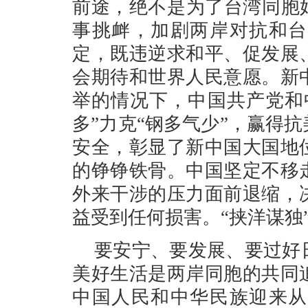
前途，绝不是为了台湾同胞
事挑衅，加剧两岸对抗和台
定，既违逆求和平、促发展
会期待和世界人民意愿。新
举的情况下，中国共产党和
多”力克“钢多气少”，赢得
安全，彰显了新中国大国地
的铮铮铁骨。中国坚定不移
外来干涉的压力面前退缩，
益受到任何损害。“挟洋谋独
要安宁、要发展、要过好
美好生活是两岸同胞的共同
中国人民和中华民族迎来从