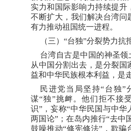
实力和国际影响力持续提升
不断扩大，我们解决台湾问
有力推动祖国统一进程。
（三）“台独”分裂势力抗
台湾自古是中国的神圣领
从中国分割出去，是分裂国
益和中华民族根本利益，是
民进党当局坚持“台独
谋“独”挑衅。他们拒不接
识”，妄称“中华民国与中华
两国论”；在岛内推行“去中国
鼓噪推动“修宪修法”，欺