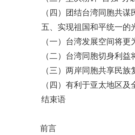
（四）团结台湾同胞共谋
五、实现祖国和平统一的
（一）台湾发展空间将更
（二）台湾同胞切身利益
（三）两岸同胞共享民族
（四）有利于亚太地区及
结束语
前言