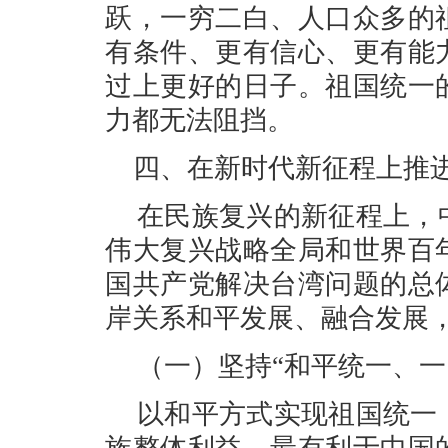
跃，一穷二白、人口众多的
有条件、更有信心、更有能
过上更好的日子。祖国统一
力都无法阻挡。
四、在新时代新征程上推
在民族复兴的新征程上，
伟大复兴战略全局和世界百
国共产党解决台湾问题的总
岸关系和平发展、融合发展
（一）坚持“和平统一、一
以和平方式实现祖国统一