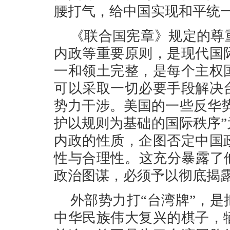
腰打气，给中国实现和平统
《联合国宪章》规定的尊
内政等重要原则，是现代国
一和领土完整，是每个主权
可以采取一切必要手段解决
势力干涉。美国的一些反华势
护以规则为基础的国际秩序
内政的性质，企图否定中国
性与合理性。这充分暴露了
政治图谋，必须予以彻底揭
外部势力打“台湾牌”，
中华民族伟大复兴的棋子，