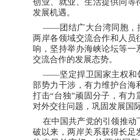
创业、就业、生活提供同等
发展机遇。
——团结广大台湾同胞，
两岸各领域交流合作和人员
响，坚持举办海峡论坛等一
交流合作的发展态势。
——坚定捍卫国家主权和
部势力干涉，有力维护台海
打击“台独”顽固分子，有力
对外交往问题，巩固发展国
在中国共产党的引领推动
破以来，两岸关系获得长足