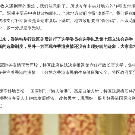
政收入遇到新的困难，我们注意到了。所以今年中央对地方的转移支付
万亿元。退税主要是中央财政掏腰包，当然地方政府也得“凑份子”。我们退
转移支付补助资金是直达市县以下基层。地方政府要当“铁公鸡”，不该花
少，多一分那是添光彩。
以来，香港特别行政区先后进行了选举委员会选举以及第七届立法会选举
新的选举制度，另外一方面现在香港疫情还没有出现好转的迹象，大家非
冠肺炎疫情形势严峻，特区政府依法决定推迟第六任行政长官选举，集
在关注着香港的疫情，十分惦念香港市民的生命健康和安全。特区政府要
。
定不移地贯彻“一国两制”、“港人治港”、高度自治方针，特区政府换届将
领香港各界人士继续发展经济、改善民生，巩固好、提升好香港国际金
定。