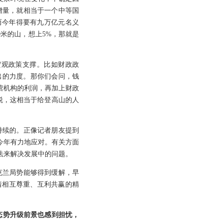
的增量，就相当于一个中等国
而今年得要有九万亿元名义
00米的山，想上5%，那就是
宏观政策支撑。比如财政政
支出的力度。那你们会问，钱
营机构的利润，再加上财政
税，这相当于给登高山的人
持续的。正像记者朋友提到
今年有力地应对。有关方面
法来解决发展中的问题。
克兰局势能够得到缓解，早
着相互尊重、互利共赢的精
态势升级前景也感到担忧，