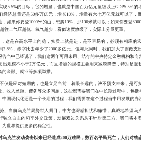
现5.5%的目标，它的增量，也就是中国百万亿元量级以上GDP5.5%
我们经济总量还是50多万亿元，增长10%，增量有六七万亿元就可以了，
，如果你要登1000米的山，想爬10%，那100米就可以；如果你要登30
了，越往上气压越低、氧气越少，看似速度放缓了，实际上分量更重。
增长，这是在高水平上的稳，实质上就是进，是不容易的，必须有相应的
2.8%，赤字比去年少了2000多亿元。但与此同时，我们加大了财政
报告当中已经说了，我们这两年可用未用、结存的中央特定金融机构和专
支出规模不小于2万亿元，而且增加的规模主要用来减税降费，特别是退
套的金融、就业等多项举措。
不仅是应对短期的，也是立足当前、着眼长远的，决不预支未来，是可
化、收入差距、债务等众多问题，这些都需要我们在中长期过程中，包括
。中国现代化还是一个长期的过程，我们需要在这个过程当中用发展的办
势。当前乌克兰局势世人瞩目，中方也深感担忧和痛惜，真诚地希望乌
行独立自主的和平外交政策，发展双边关系从不针对第三方。我们将本
，为世界提供更多的稳定性。
对乌克兰发动袭击以来已经造成200万难民，数百名平民死亡，人们对核