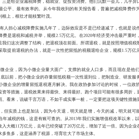
。三是给企业减税降费，稳就业、促投资消费。他们沉默一会儿，几乎异
最公平、最有效率的。从今年我收到的有关报告看，普遍把减税降费作
到根上，根壮才能枝繁叶茂。
有人担心减税降费实施几年了，边际效应是不是已经递减了，也就是说
费是退税和减税并举，规模2.5万亿元。在2020年经济受冲击最严重
且我们这次调整了结构，把退税顶在前面。所谓退税，就是按照增值税税
采取提前退税的办法，就是一次性把留抵的税额退给企业，规模1.5万亿
小微企业，因为小微企业量大面广，支撑的就业人口多，而且现在是他
月底以前，把小微企业的存量留抵税额一次性退到位，把制造业、研发服
小微企业的增量留抵退税逐月解决。我在政协参加讨论的时候，一位政
投资等措施，退税效果来得最快、来得最好。跑个项目可能有很多周折，
雨。看来，说破千言万语，不如干成实事一桩，一定要把这项关键性措施
，但实质上也是加法，因为今天退，明天就是增，今天的减，明天就可
年减税的钱，这是有账可查的。从2013年我们实施增值税改革以来，以
收入大概11万亿元，去年已经突破了20万亿元，增加了近一倍。因为企业
水多鱼多，这是涵养了税源，培育壮大了市场主体。