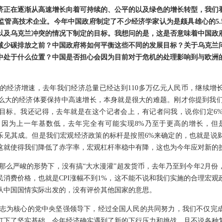
济正在逐渐从高速增长向着可持续的、公平的以及绿色的增长转型，我们
监管高技术企业。今年中国政府制定了不少经济学家认为是颇具雄心的5.
以及乌克兰冲突的情况下制定的目标。我想问的是，这是否意味着中国政
减少碳排放之前？中国政府将如何平衡这些不同的发展目标？关于乌克兰
中处于什么位置？中国是否担心会因为目前对于危机的处理影响到与欧洲
的经济增速，去年我们经济总量已经达到110多万亿元人民币，继续增
么大的经济体要保持中高速增长，本身就是很大的难题。刚才你提到我们今
目标。我还记得，去年就是在这个记者会上，有记者问我，说你们定6
因为上一年基数低，去年完全有可能实现8%乃至于更高的增长，但
，乐见其成。但是我们宏观经济政策的标杆是按照6%来确定的，也就是说
这就使得我们降低了赤字率，宏观杠杆率稳中有降，这也为今年应对新的
们在那么严峻的形势下，没有搞“大水漫灌”超发货币，去年乃至到今年2月
民消费价格，也就是CPI涨幅不到1%，这不能不说和我们实施的合理宏观
从中国国情实际出发的，没有评价其他国家的意思。
志为核心的党中央坚强领导下，经过全国人民的共同努力，我们不仅完
打下了坚实基础。今年经济确实遇到了新的下行压力和挑战，且不说各种