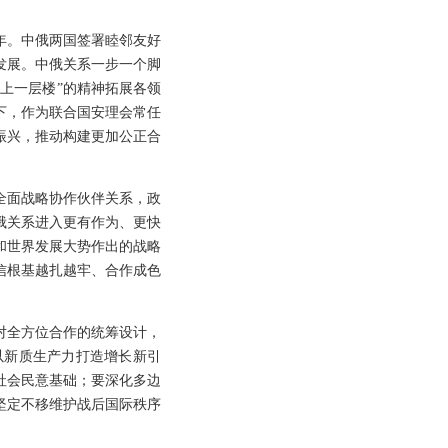
年。中俄两国签署睦邻友好
发展。中俄关系一步一个脚
上一层楼”的精神拓展各领
下，作为联合国安理会常任
振兴，推动构建更加公正合
全面战略协作伙伴关系，政
俄关系进入更有作为、更快
和世界发展大势作出的战略
信根基越扎越牢、合作成色
对全方位合作的统筹设计，
以新质生产力打造增长新引
社会民意基础；要深化多边
坚定不移维护战后国际秩序