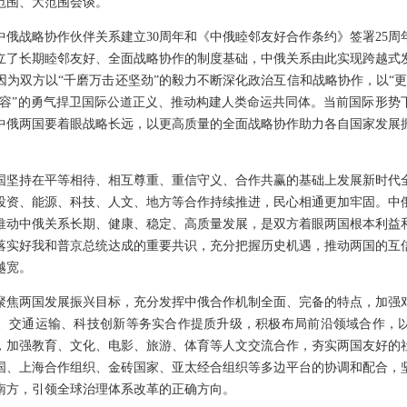
范围、大范围会谈。
中俄战略协作伙伴关系建立30周年和《中俄睦邻友好合作条约》签署25周
立了长期睦邻友好、全面战略协作的制度基础，中俄关系由此实现跨越式
因为双方以“千磨万击还坚劲”的毅力不断深化政治互信和战略协作，以“更
从容”的勇气捍卫国际公道正义、推动构建人类命运共同体。当前国际形势
中俄两国要着眼战略长远，以更高质量的全面战略协作助力各自国家发展
国坚持在平等相待、相互尊重、重信守义、合作共赢的基础上发展新时代
投资、能源、科技、人文、地方等合作持续推进，民心相通更加牢固。中
推动中俄关系长期、健康、稳定、高质量发展，是双方着眼两国根本利益
落实好我和普京总统达成的重要共识，充分把握历史机遇，推动两国的互
越宽。
聚焦两国发展振兴目标，充分发挥中俄合作机制全面、完备的特点，加强
、交通运输、科技创新等务实合作提质升级，积极布局前沿领域合作，
，加强教育、文化、电影、旅游、体育等人文交流合作，夯实两国友好的
国、上海合作组织、金砖国家、亚太经合组织等多边平台的协调和配合，
南方，引领全球治理体系改革的正确方向。