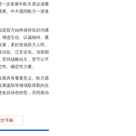
进一步发展中欧关系达成重
成果。中方愿同欧方一道落
因是双方始终保持良好沟通
，增进互信、以诚相待、重
发展，更好造福双方人民。
政治化、泛安全化。当前国
，坚持战略自主，坚守公平
定性、确定性力量。
发展具有重要意义。欧方愿
发展援助等领域取得新的合
进各自绿色转型，共同推动
印文字稿