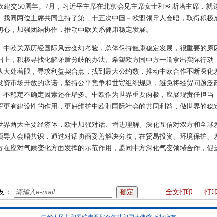
欧建交50周年。7月，习近平主席在北京会见主席女士和科斯塔主席，就
。我同两位主席共同主持了第二十五次中国－欧盟领导人会晤，取得积极
初心，加强团结协作，推动中欧关系健康稳定发展。
年，中欧关系历经国际风云变幻考验，总体保持健康稳定发展，很重要的原
础上，积极寻找化解矛盾分歧的办法。希望欧方同中方一道拿出实际行动
从大处着眼，寻求利益契合点，找到最大公约数，推动中欧合作不断深化
投资市场开放的承诺，坚持公平竞争和世贸组织规则，避免将经贸问题泛
，不稳定不确定因素还在增多。中欧作为世界重要两极，应展现责任担当
挥更有建设性的作用，更好维护中欧和国际社会的共同利益，做世界的稳
世界两大主要经济体，欧中加强对话、增进理解、深化互信对双方和全球
领导人会晤共识，通过对话协商妥善解决分歧，在贸易投资、环境保护、
方在应对气候变化方面发挥的示范作用，愿同中方深化气变领域合作，促
友：
全文打印
打