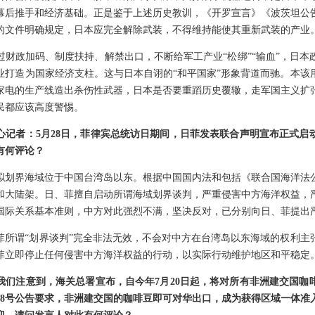
幕后推手和经济基础。正是鉴于上述历史教训，《开罗宣言》《波茨坦公
的文件明确规定，日本应完全解除武装，不得维持能使其重新武装的产业
过财政加码、制度扶持、解禁出口，不断给军工产业“松绑”“输血”，日本
业打造为国家经济支柱。这与日本自诩的“和平国家”形象背道而驰。本该
家电的生产线造出杀伤性武器，日本是否要重蹈历史覆辙，走军国主义扩
民都应该高度警惕。
心记者：5月28日，菲律宾总统访日期间，日菲发表联合声明宣布正式启
有何评论？
拟划界海域位于中国台湾岛以东。根据中国国内法和包括《联合国海洋法
和大陆架。日、菲擅自启动所谓海域划界谈判，严重侵害中方海洋权益，
国际关系基本准则，中方对此强烈不满，坚决反对，已分别向日、菲提出
菲所谓“划界谈判”完全非法无效，不会对中方在台湾岛以东海域的权利主
菲立即停止任何侵害中方海洋权益的行动，以实际行动维护地区和平稳定
我们注意到，海关总署宣布，自今年7月20日起，将对所有非洲建交国咖
第68号公告要求，非洲建交国的咖啡豆即可对华出口，成为获得区域一体