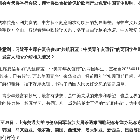
员会今天将举行会议，预计将出台措施保护欧洲产业免受中国竞争影响。
的本质是互利共赢的。中方从不刻意追求对欧洲的贸易顺差。保护主义只
希望欧方全面、客观看待中欧经贸关系，恪守自由贸易的承诺。中方密切
。
意到，习近平主席在复信参加“共航蔚蓝：中美青年友谊行”的两国学生时
。发言人能否介绍相关情况？
席复信参加“共航蔚蓝：中美青年友谊行”的两国学生，宣布自2023年11
议以来，已有超过5万名美国青少年来华参访，提前两年半实现预期目标。
了解和理解，结下深厚友谊，书写了两国人民友好交流的崭新篇章。
，青少年最富有朝气，最富有梦想，是中美关系的未来和希望，也是世界
业的接力棒，相互学习、共同进步，成为跨越太平洋的“友谊使者”，为中
日至29日，上海交通大学与侵华日军南京大屠杀遇难同胞纪念馆举办纪念
、韩国、马来西亚、俄罗斯、德国、西班牙、澳大利亚、新西兰、巴西等
有何评论？