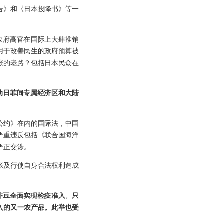
告》和《日本投降书》等一
。
政府高官在国际上大肆推销
用于改善民生的政府预算被
张的老路？包括日本民众在
动日菲间专属经济区和大陆
公约》在内的国际法，中国
严重违反包括《联合国海洋
严正交涉。
张及行使自身合法权利造成
。
啡豆全面实现检疫准入。只
准入的又一农产品。此举也受