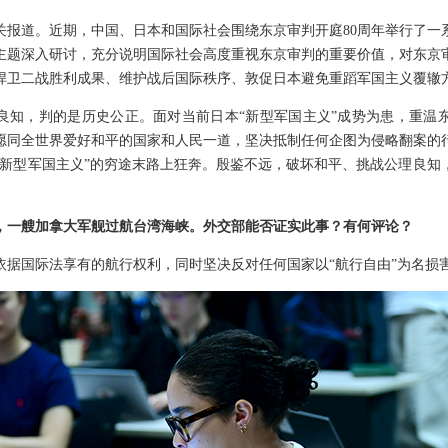
关报道。近期，中国、日本和国际社会围绕东京审判开庭80周年举行了一
主题深入研讨，充分说明国际社会高度重视东京审判的重要价值，对东京
捍卫二战胜利成果、维护战后国际秩序、敦促日本避免重蹈军国主义覆辙
良知，判的是历史公正。面对当前日本“新型军国主义”成势为患，重温
愿同全世界爱好和平的国家和人民一道，坚决抵制任何企图为侵略翻案的
“新型军国主义”的穷途末路上狂奔。殷鉴不远，破坏和平、挑战公理良知
，一艘加拿大军舰过航台湾海峡。外交部能否证实此事？有何评论？
依据国际法享有的航行权利，同时坚决反对任何国家以“航行自由”为名损