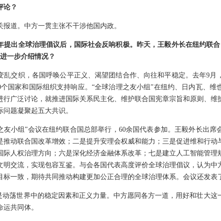
评论？
关报道。中方一贯主张不干涉他国内政。
年提出全球治理倡议后，国际社会反响积极。昨天，王毅外长在纽约联合
否进一步介绍情况？
变乱交织，各国呼唤公平正义、渴望团结合作、向往和平稳定。去年9月
60个国家和国际组织支持响应。“全球治理之友小组”在纽约、日内瓦、维
进行广泛讨论，就推进国际关系民主化、维护联合国宪章宗旨和原则、维
际问题凝聚起五大共识。
理之友小组”会议在纽约联合国总部举行，60余国代表参加。王毅外长出
是推动联合国改革增效；二是提升安理会权威和能力；三是促进维和行动
国际人权治理方向；六是深化经济金融体系改革；七是建立人工智能管理
文明交流，实现包容互鉴。与会各国代表高度评价全球治理倡议，认为中方
目标一致，期待共同推动构建更加公正合理的全球治理体系。会议还发表
”是动荡世界中的稳定因素和正义力量。中方愿同各方一道，用好和壮大这
命运共同体。