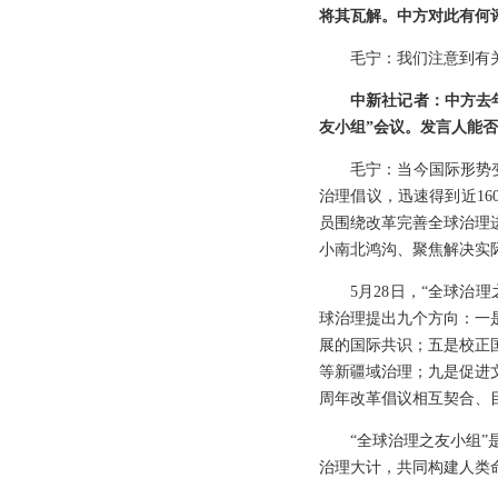
将其瓦解。中方对此有何
毛宁：我们注意到有
中新社记者：中方去
友小组”会议。发言人能
毛宁：当今国际形势
治理倡议，迅速得到近1
员围绕改革完善全球治理
小南北鸿沟、聚焦解决实
5月28日，“全球治
球治理提出九个方向：一
展的国际共识；五是校正
等新疆域治理；九是促进
周年改革倡议相互契合、
“全球治理之友小组
治理大计，共同构建人类