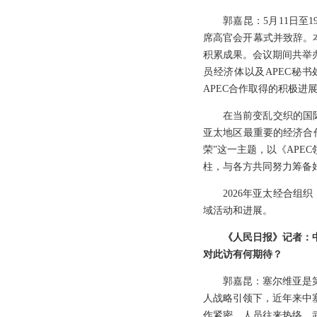
郭嘉昆：5月11日至
席高官会开幕式并致辞。
积累成果。会议期间共举
员经济体以及APEC秘
APEC合作取得的积极进
在当前变乱交织的国
亚太地区最重要的经济合
荣”这一主题，以《AP
柱，与各方共同努力筹备
2026年亚太经合组
域活动和进展。
《人民日报》记者：
对此访有何期待？
郭嘉昆：塞尔维亚是
人战略引领下，近年来中
作紧密，人员往来热络。