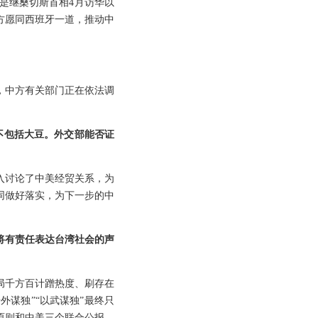
是继桑切斯首相4月访华以
方愿同西班牙一道，推动中
，中方有关部门正在依法调
且不包括大豆。外交部能否证
入讨论了中美经贸关系，为
同做好落实，为下一步的中
将有责任表达台湾社会的声
局千方百计蹭热度、刷存在
外谋独”“以武谋独”最终只
原则和中美三个联合公报，