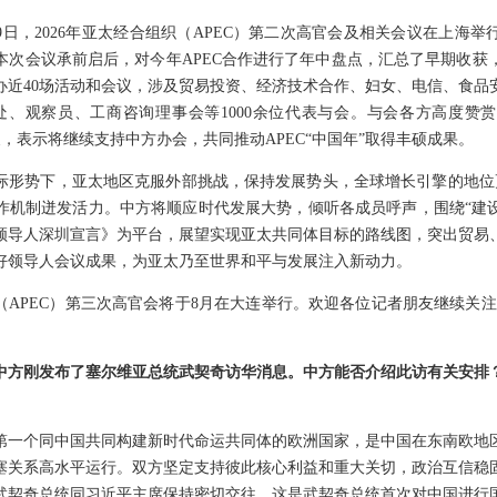
19日，2026年亚太经合组织（APEC）第二次高官会及相关会议在上海
本次会议承前启后，对今年APEC合作进行了年中盘点，汇总了早期收获，
办近40场活动和会议，涉及贸易投资、经济技术合作、妇女、电信、食品
书处、观察员、工商咨询理事会等1000余位代表与会。与会各方高度赞
展，表示将继续支持中方办会，共同推动APEC“中国年”取得丰硕成果。
际形势下，亚太地区克服外部挑战，保持发展势头，全球增长引擎的地位更
作机制迸发活力。中方将顺应时代发展大势，倾听各成员呼声，围绕“建
EC领导人深圳宣言》为平台，展望实现亚太共同体目标的路线图，突出贸易
好领导人会议成果，为亚太乃至世界和平与发展注入新动力。
织（APEC）第三次高官会将于8月在大连举行。欢迎各位记者朋友继续关注和
中方刚发布了塞尔维亚总统武契奇访华消息。中方能否介绍此访有关安排
第一个同中国共同构建新时代命运共同体的欧洲国家，是中国在东南欧地
塞关系高水平运行。双方坚定支持彼此核心利益和重大关切，政治互信稳
武契奇总统同习近平主席保持密切交往，这是武契奇总统首次对中国进行