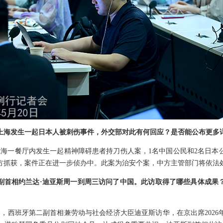
上海发生一起日本人被刺伤事件，外交部对此有何回应？是否能公布更多
，上海一餐厅内发生一起精神障碍患者持刀伤人案，1名中国公民和2名日本
方抓获，案件正在进一步侦办中。此案为治安个案，中方主管部门将依法
副首相约兰达·迪亚斯周一到周三访问了中国。此访取得了哪些具体成果
0日，西班牙第二副首相兼劳动与社会经济大臣迪亚斯访华，在京出席202