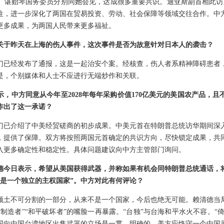
、谌贻琴国务委员分别同她会见，达成很多重要共识。迪亚斯副首相此访
往，进一步深化了两国在贸易投资、劳动、社会保障等领域交往合作。中
更多成果，为两国人民带来更多福祉。
关于昨天在上海的伤人事件，这次事件是否为故意针对日本人的袭击？
门已经发布了通报，这是一起治安个案。经核查，伤人者系精神障碍患者
是，个别媒体和人士不应进行无端炒作和关联。
，中方同意从今年至2028年每年采购价值170亿美元的美国农产品，
作出了这一承诺？
门已介绍了中美经贸磋商的初步成果。中美元首在特朗普总统访华期间深
，提供了保障。双方将按照两国元首确定的共识方向，尽快锁定成果，共
入更多确定性和稳定性。具体问题建议向中方主管部门询问。
德今日表示，希望从美国获得武器，并称如果有机会同特朗普总统通话，
湾是一个独立的主权国家”。中方对此有何评论？
领土不可分割的一部分，从来不是一个国家，今后也绝无可能。赖清德当
制造者”“和平破坏者”的嘴脸一再暴露。“台独”与台海和平水火不容。“倚
国向中国台湾地区出售武器的立场是一贯、明确的。美方应恪守一个中国