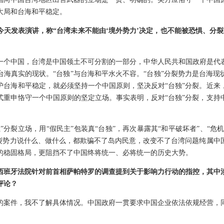
大局和台海和平稳定。
今天发表演讲，称“台湾未来不能由‘境外势力’决定，也不能被恐惧、分裂
一个中国，台湾是中国领土不可分割的一部分，中华人民共和国政府是代
台海真实的现状。“台独”与台海和平水火不容。“台独”分裂势力是台海现
护台海和平稳定，就必须坚持一个中国原则，坚决反对“台独”分裂。近来
式重申恪守一个中国原则的坚定立场。事实表明，反对“台独”分裂，支持
”分裂立场，用“假民主”包装真“台独”，再次暴露其“和平破坏者”、“危机
分裂势力说什么、做什么，都欺骗不了岛内民意，改变不了台湾问题纯属中
的稳固格局，更阻挡不了中国终将统一、必将统一的历史大势。
西班牙法院针对前首相萨帕特罗的调查提到关于影响力行动的指控，其中
评论？
的案件，我不了解具体情况。中国政府一贯要求中国企业依法依规经营，