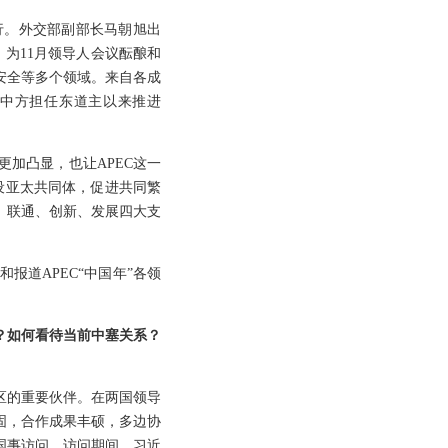
举行。外交部副部长马朝旭出
为11月领导人会议酝酿和
安全等多个领域。来自各成
赏中方担任东道主以来推进
加凸显，也让APEC这一
设亚太共同体，促进共同繁
、联通、创新、发展四大支
报道APEC“中国年”各领
？如何看待当前中塞关系？
区的重要伙伴。在两国领导
固，合作成果丰硕，多边协
国事访问。访问期间，习近