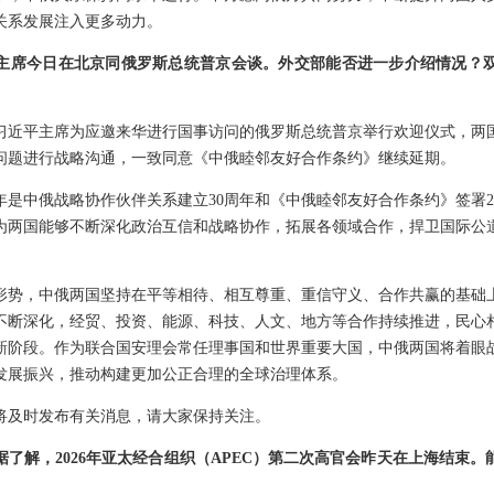
关系发展注入更多动力。
主席今日在北京同俄罗斯总统普京会谈。外交部能否进一步介绍情况？
习近平主席为应邀来华进行国事访问的俄罗斯总统普京举行欢迎仪式，两
问题进行战略沟通，一致同意《中俄睦邻友好合作条约》继续延期。
年是中俄战略协作伙伴关系建立30周年和《中俄睦邻友好合作条约》签署2
为两国能够不断深化政治互信和战略协作，拓展各领域合作，捍卫国际公
形势，中俄两国坚持在平等相待、相互尊重、重信守义、合作共赢的基础
不断深化，经贸、投资、能源、科技、人文、地方等合作持续推进，民心
新阶段。作为联合国安理会常任理事国和世界重要大国，中俄两国将着眼
发展振兴，推动构建更加公正合理的全球治理体系。
将及时发布有关消息，请大家保持关注。
了解，2026年亚太经合组织（APEC）第二次高官会昨天在上海结束