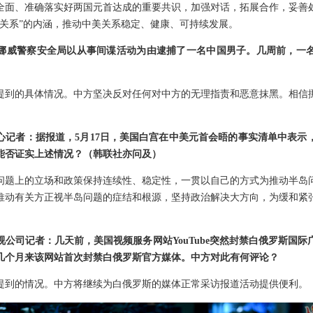
全面、准确落实好两国元首达成的重要共识，加强对话，拓展合作，妥善
定关系”的内涵，推动中美关系稳定、健康、可持续发展。
挪威警察安全局以从事间谍活动为由逮捕了一名中国男子。几周前，一
提到的具体情况。中方坚决反对任何对中方的无理指责和恶意抹黑。相信
心记者：据报道，5月17日，美国白宫在中美元首会晤的事实清单中表示
能否证实上述情况？（韩联社亦问及）
问题上的立场和政策保持连续性、稳定性，一贯以自己的方式为推动半岛
推动有关方正视半岛问题的症结和根源，坚持政治解决大方向，为缓和紧
公司记者：几天前，美国视频服务网站YouTube突然封禁白俄罗斯国
几个月来该网站首次封禁白俄罗斯官方媒体。中方对此有何评论？
提到的情况。中方将继续为白俄罗斯的媒体正常采访报道活动提供便利。