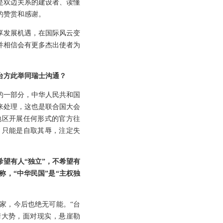
是双边关系的建设者、读懂
的赞赏和感谢。
享发展机遇，在国际风云变
并相信会有更多杰出使者为
台方此举同瑞士沟通？
的一部分，中华人民共和国
来处理，这也是联合国大会
湾地区开展任何形式的官方往
，只能是自取其辱，注定失
望有人“独立”，不希望有
，“中华民国”是“主权独
家，今后也绝无可能。“台
清大势，面对现实，悬崖勒