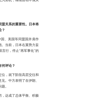
以此为契机，继续推动中俄关
同盟关系的重要性。日本将
论？
中国、美国等同盟国并肩作
础。当前，日本右翼势力妄
言行，停止“再军事化”的
有何评论？
定位，就下阶段高层交往和
意见。中方表明了在伊朗、
问题。
切，达成了总体平衡、积极