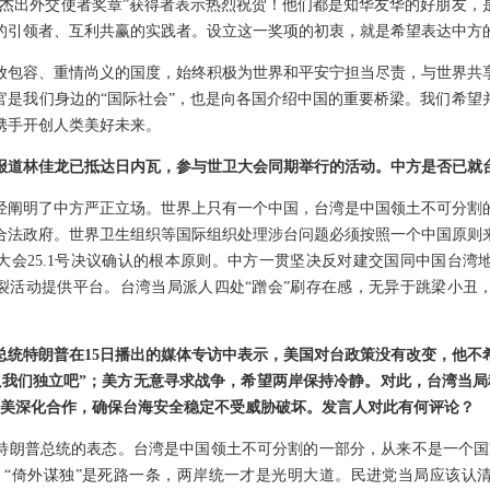
“杰出外交使者奖章”获得者表示热烈祝贺！他们都是知华友华的好朋友，
的引领者、互利共赢的实践者。设立这一奖项的初衷，就是希望表达中方
放包容、重情尚义的国度，始终积极为世界和平安宁担当尽责，与世界共
官是我们身边的“国际社会”，也是向各国介绍中国的重要桥梁。我们希望
携手开创人类美好未来。
报道林佳龙已抵达日内瓦，参与世卫大会同期举行的活动。中方是否已就
经阐明了中方严正立场。世界上只有一个中国，台湾是中国领土不可分割
合法政府。世界卫生组织等国际组织处理涉台问题必须按照一个中国原则
生大会25.1号决议确认的根本原则。中方一贯坚决反对建交国同中国台
分裂活动提供平台。台湾当局派人四处“蹭会”刷存在感，无异于跳梁小丑
总统特朗普在15日播出的媒体专访中表示，美国对台政策没有改变，他不希
以我们独立吧”；美方无意寻求战争，希望两岸保持冷静。对此，台湾当局称
与美深化合作，确保台海安全稳定不受威胁破坏。发言人对此有何评论？
特朗普总统的表态。台湾是中国领土不可分割的一部分，从来不是一个国
。“倚外谋独”是死路一条，两岸统一才是光明大道。民进党当局应该认