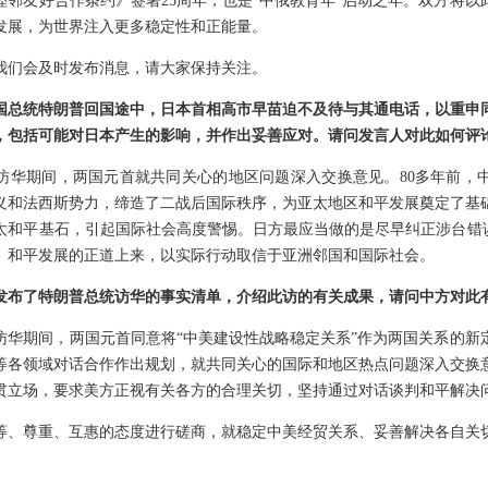
睦邻友好合作条约》签署25周年，也是“中俄教育年”启动之年。双方将
发展，为世界注入更多稳定性和正能量。
我们会及时发布消息，请大家保持关注。
国总统特朗普回国途中，日本首相高市早苗迫不及待与其通电话，以重申
，包括可能对日本产生的影响，并作出妥善应对。请问发言人对此如何评
访华期间，两国元首就共同关心的地区问题深入交换意见。80多年前，
义和法西斯势力，缔造了二战后国际秩序，为亚太地区和平发展奠定了基
太和平基石，引起国际社会高度警惕。日方最应当做的是尽早纠正涉台错误
、和平发展的正道上来，以实际行动取信于亚洲邻国和国际社会。
发布了特朗普总统访华的事实清单，介绍此访的有关成果，请问中方对此
访华期间，两国元首同意将“中美建设性战略稳定关系”作为两国关系的新
等各领域对话合作作出规划，就共同关心的国际和地区热点问题深入交换
贯立场，要求美方正视有关各方的合理关切，坚持通过对话谈判和平解决
等、尊重、互惠的态度进行磋商，就稳定中美经贸关系、妥善解决各自关