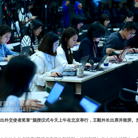
杰出外交使者奖章”颁授仪式今天上午在北京举行，王毅外长出席并致辞。