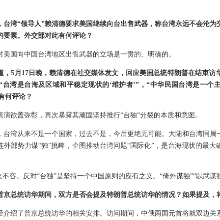
，台湾“领导人”赖清德要求美国继续向台出售武器，称台湾永远不会沦为
的要素。外交部对此有何评论？
对美国向中国台湾地区出售武器的立场是一贯的、明确的。
道，5月17日晚，赖清德在社交媒体发文，回应美国总统特朗普在结束访
“台湾是台海及区域和平稳定现状的‘维护者’”，“中华民国台湾是一个
此有何评论？
表演欲盖弥彰，再次暴露其顽固坚持推行“台独”分裂的本质和意图。
，台湾从来不是一个国家，过去不是，今后更绝无可能。大陆和台湾同属
连外部势力谋“独”挑衅，企图推动台湾问题“国际化”，是台海现状的最大
火不容。反对“台独”是坚持一个中国原则的应有之义。“倚外谋独”“以武谋
普京总统访华期间，双方是否会提及特朗普总统访华的情况？如果提及，
经介绍了普京总统访华的相关安排。访问期间，中俄两国元首将就双边关