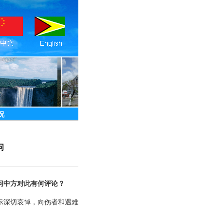
况
问
问中方对此有何评论？
示深切哀悼，向伤者和遇难