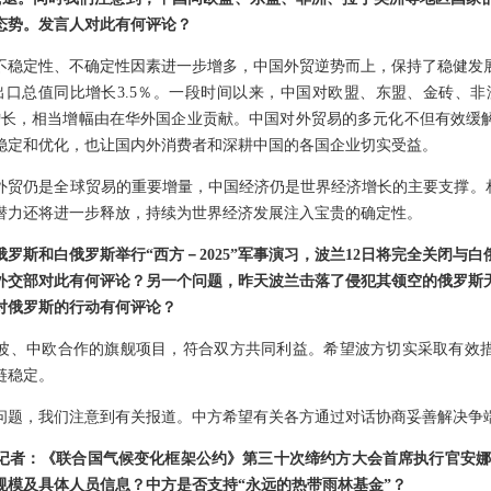
态势。发言人对此有何评论？
不稳定性、不确定性因素进一步增多，中国外贸逆势而上，保持了稳健发
出口总值同比增长3.5％。一段时间以来，中国对欧盟、东盟、金砖、非
增长，相当增幅由在华外国企业贡献。中国对外贸易的多元化不但有效缓
稳定和优化，也让国内外消费者和深耕中国的各国企业切实受益。
外贸仍是全球贸易的重要增量，中国经济仍是世界经济增长的主要支撑。相
潜力还将进一步释放，持续为世界经济发展注入宝贵的确定性。
罗斯和白俄罗斯举行“西方－2025”军事演习，波兰12日将完全关闭与
外交部对此有何评论？另一个问题，昨天波兰击落了侵犯其领空的俄罗斯
对俄罗斯的行动有何评论？
波、中欧合作的旗舰项目，符合双方共同利益。希望波方切实采取有效
链稳定。
问题，我们注意到有关报道。中方希望有关各方通过对话协商妥善解决争
记者：《联合国气候变化框架公约》第三十次缔约方大会首席执行官安娜
规模及具体人员信息？中方是否支持“永远的热带雨林基金”？