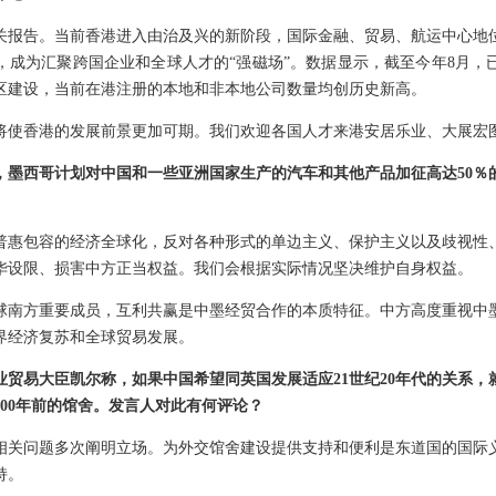
关报告。当前香港进入由治及兴的新阶段，国际金融、贸易、航运中心地
，成为汇聚跨国企业和全球人才的“强磁场”。数据显示，截至今年8月，已
区建设，当前在港注册的本地和非本地公司数量均创历史新高。
将使香港的发展前景更加可期。我们欢迎各国人才来港安居乐业、大展宏
，墨西哥计划对中国和一些亚洲国家生产的汽车和其他产品加征高达50％
普惠包容的经济全球化，反对各种形式的单边主义、保护主义以及歧视性
华设限、损害中方正当权益。我们会根据实际情况坚决维护自身权益。
球南方重要成员，互利共赢是中墨经贸合作的本质特征。中方高度重视中
界经济复苏和全球贸易发展。
业贸易大臣凯尔称，如果中国希望同英国发展适应21世纪20年代的关系，
100年前的馆舍。发言人对此有何评论？
相关问题多次阐明立场。为外交馆舍建设提供支持和便利是东道国的国际
持。