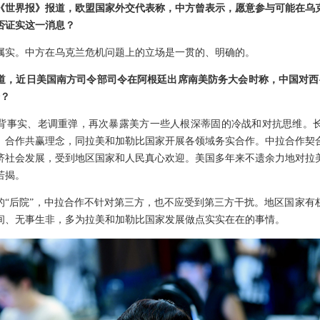
《世界报》报道，欧盟国家外交代表称，中方曾表示，愿意参与可能在乌
否证实这一消息？
属实。中方在乌克兰危机问题上的立场是一贯的、明确的。
道，近日美国南方司令部司令在阿根廷出席南美防务大会时称，中国对西
论？
背事实、老调重弹，再次暴露美方一些人根深蒂固的冷战和对抗思维。
、合作共赢理念，同拉美和加勒比国家开展各领域务实合作。中拉合作契
济社会发展，受到地区国家和人民真心欢迎。美国多年来不遗余力地对拉
若揭。
的“后院”，中拉合作不针对第三方，也不应受到第三方干扰。地区国家有
间、无事生非，多为拉美和加勒比国家发展做点实实在在的事情。