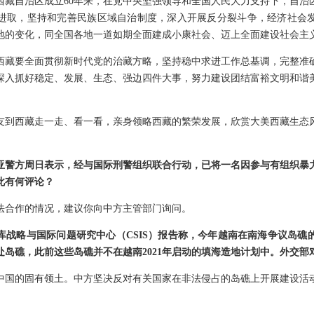
西藏自治区成立60年来，在党中央坚强领导和全国人民大力支持下，自治
进取，坚持和完善民族区域自治制度，深入开展反分裂斗争，经济社会
地的变化，同全国各地一道如期全面建成小康社会、迈上全面建设社会主
西藏要全面贯彻新时代党的治藏方略，坚持稳中求进工作总基调，完整准
深入抓好稳定、发展、生态、强边四件大事，努力建设团结富裕文明和谐
友到西藏走一走、看一看，亲身领略西藏的繁荣发展，欣赏大美西藏生态
亚警方周日表示，经与国际刑警组织联合行动，已将一名因参与有组织暴
此有何评论？
法合作的情况，建议你向中方主管部门询问。
库战略与国际问题研究中心（CSIS）报告称，今年越南在南海争议岛礁
处岛礁，此前这些岛礁并不在越南2021年启动的填海造地计划中。外交部
中国的固有领土。中方坚决反对有关国家在非法侵占的岛礁上开展建设活