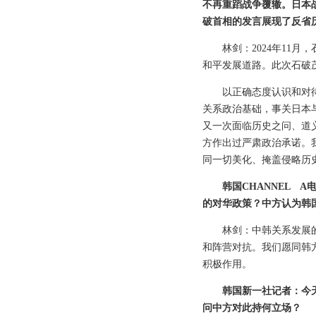
不再重蹈战争覆辙。日本
破首相的发言展现了反省
林剑：2024年11
和平发展道路。此次石破
以正确态度认识和对
关系政治基础，事关日本
又一次面临历史之问、道
方作出过严肃政治承诺。
同一切美化、掩盖侵略历
韩国CHANNEL
的对华政策？中方认为韩
林剑：中韩关系发展
和阵营对抗。我们愿同韩
积极作用。
韩国新一社记者：今
问中方对此持何立场？