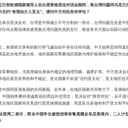
近日有欧洲国家领导人在出席香格里拉对话会期间，将台湾问题同乌克兰
示北约“有理由介入亚太”。请问中方对此有何评论？
论表示坚决反对。台湾是中国领土不可分割的一部分，台湾问题完全是中
对任何企图混淆或者歪曲台湾问题性质的言行，敦促有关方面以实际行动
定，各国依法享有的航行和飞越自由不存在任何问题。中方始终坚持同直
商妥处涉海矛盾分歧。域外国家应尊重地区国家为维护南海和平稳定作出
性军事组织，无权突破自身条约规定的地理范畴、越界扩权。中方坚决反对
坏地区甚至世界的和平稳定。亚太国家不欢迎“北约亚太化”，亚太地区也不
是中国同亚洲各国的共同家园。近年来，在地区国家共同努力下，亚洲保
。中国始终秉持亲诚惠容的周边外交理念，坚决反对“阵营对抗”，从不谋求
亚太地区国家间关系进行恶意揣测或挑拨，而是应当多做有利于亚太和平
法部周二表示，两名中国学生被指控将有毒真菌走私至美境内，二人计
？