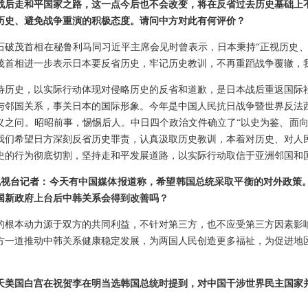
战后走和平国家之路，这一点今后也不会改变，将在反省过去历史基础上
历史、避免战争重演的积极态度。请问中方对此有何评价？
月，石破茂首相在秘鲁利马同习近平主席会见时曾表示，日本秉持“正视历史
茂首相进一步表示日本要反省历史，牢记历史教训，不再重蹈战争覆辙，
待历史，以实际行动体现对侵略历史的反省和道歉，是日本战后重返国际
与邻国关系，事关日本的国际形象。今年是中国人民抗日战争暨世界反法西
义之问。昭昭前事，惕惕后人。中日四个政治文件确立了“以史为鉴、面向
我们希望日方深刻反省历史罪责，认真汲取历史教训，本着对历史、对人
史的行为彻底切割，坚持走和平发展道路，以实际行动取信于亚洲邻国和
 A电视台记者：今天有中国媒体报道称，希望韩国总统采取平衡的对外政策
国新政府上台后中韩关系会得到改善吗？
的根本动力源于双方的共同利益，不针对第三方，也不应受第三方因素影
方一道推动中韩关系健康稳定发展，为两国人民创造更多福祉，为促进地
天美国白宫在祝贺李在明当选韩国总统时提到，对中国干涉世界民主国家